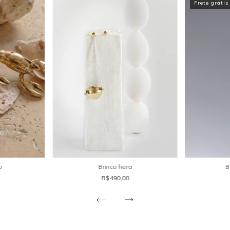
Frete grátis
o
Brinco hera
B
R$490,00